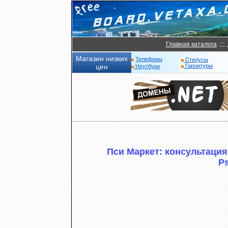
Главная каталога
.:::.
Магазин низких
Телефоны
Стилусы
цен
Гарнитуры
Ноутбуки
Пси Маркет: консультация
Ps