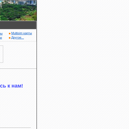
Multisim карты
ры
ры
Другое...
сь к нам!