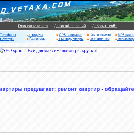
Главная каталога
.:::.
Доска объявлений
.:::.
Добавить сайт
Карты памяти
Телефоны
GPS навигация
MP3 плее
Стилусы
Гарнитуры
Ноутбуки
FM модуляторы
USB флэшки
Веб каме
вартиры предлагает: ремонт квартир - обращайте