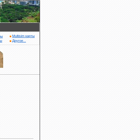
Multisim карты
ры
ры
Другое...