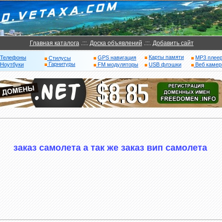
Главная каталога
.:::.
Доска объявлений
.:::.
Добавить сайт
Карты памяти
Телефоны
GPS навигация
MP3 плее
Стилусы
Гарнитуры
Ноутбуки
FM модуляторы
USB флэшки
Веб каме
заказ самолета а так же заказ вип самолета