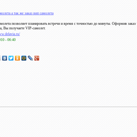
амолета а так же заказ вип самолета
амолета позволяет планировать встречи и время с точностью до минуты. Оформив заказ 
, Вы получаете VIP-самолет.
ww.delavia.ru/
010 - 06:40