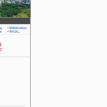
Multisim карты
ры
ры
Другое...