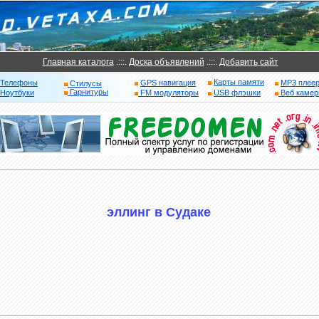
Главная каталога
.:::.
Доска объявлений
.:::.
Добавить сайт
Карты памяти
Телефоны
GPS навигация
MP3 плее
Стилусы
Гарнитуры
Ноутбуки
FM модуляторы
USB флэшки
Веб каме
эллинг в Судаке