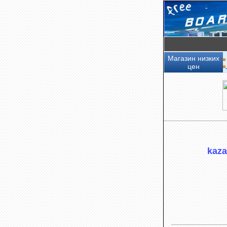
Магазин низких
цен
kaz