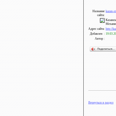
Название
kazan-s
сайта:
Казанск
Механик
Адрес сайта:
http://k
Добавлен :
19.03.2
Автор :
Поделиться…
Вернуться в раздел