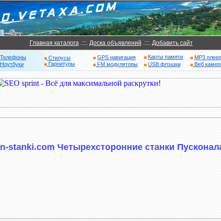
Главная каталога
.:::.
Доска объявлений
.:::.
Добавить сайт
Карты памяти
Телефоны
GPS навигация
MP3 плее
Стилусы
Гарнитуры
Ноутбуки
FM модуляторы
USB флэшки
Веб каме
an-stanki.com Четырехсторонние станки Пусконал