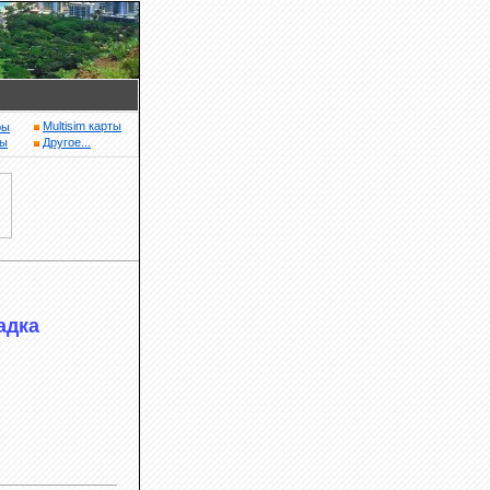
Multisim карты
ры
ры
Другое...
адка