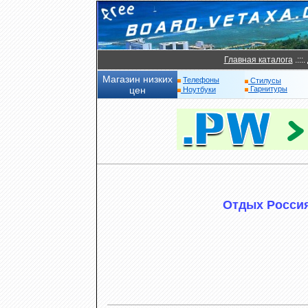
Главная каталога
.:::.
Магазин низких
Телефоны
Стилусы
цен
Гарнитуры
Ноутбуки
Отдых Россия