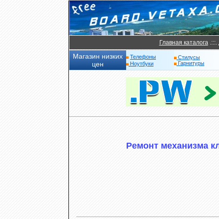
Главная каталога
.:::.
Магазин низких
Телефоны
Стилусы
цен
Гарнитуры
Ноутбуки
Ремонт механизма кли