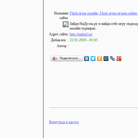
Название
Flash игры онлайн, Flash игры играть online
сайта:
Зайди НаДуэль.ру и найди себе игру подхо
онлайн турнирах.
Адрес сайта:
http://naduel.ru/
Добавлен :
22.01.2010 - 01:05
Автор :
Поделиться…
Вернуться в раздел