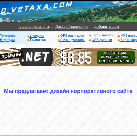
Главная каталога
.:::.
Доска объявлений
.:::.
Добавить сайт
Карты памяти
Телефоны
GPS навигация
MP3 плее
Стилусы
Гарнитуры
Ноутбуки
FM модуляторы
USB флэшки
Веб каме
Мы предлагаем: дизайн корпоративного сайта