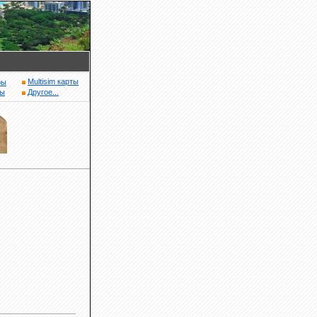
Multisim карты
ры
ры
Другое...