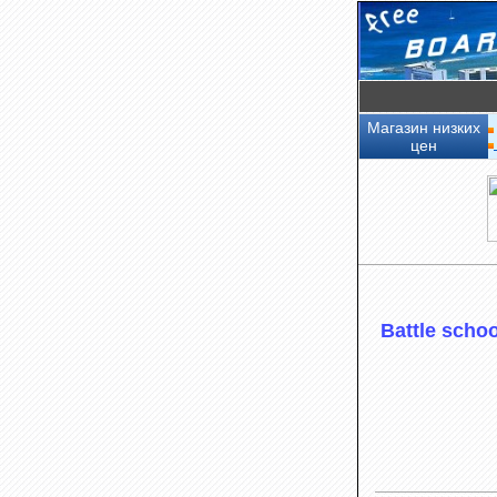
Магазин низких
цен
Battle scho