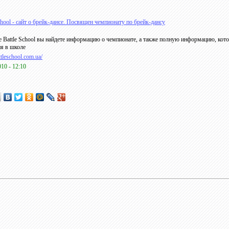
school - сайт о брейк-дансе. Посвящен чемпионату по брейк-дансу
е Battle School вы найдете информацию о чемпионате, а также полную информацию, кото
я в школе
attleschool.com.ua/
010 - 12:10