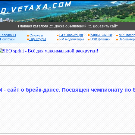
Главная каталога
.:::.
Доска объявлений
.:::.
Добавить сайт
Карты памяти
Телефоны
GPS навигация
MP3 плее
Стилусы
Гарнитуры
Ноутбуки
FM модуляторы
USB флэшки
Веб каме
ol - сайт о брейк-дансе. Посвящен чемпионату по 