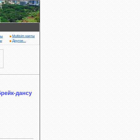
Multisim карты
ры
ры
Другое...
брейк-дансу