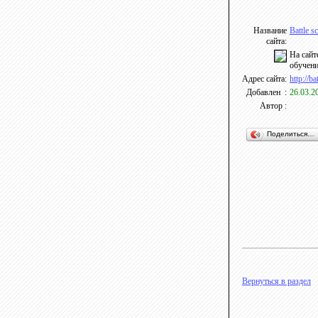
Название
Battle 
сайта:
На сайт
обучени
Адрес сайта:
http://b
Добавлен :
26.03.2
Автор :
Поделиться…
Вернуться в раздел