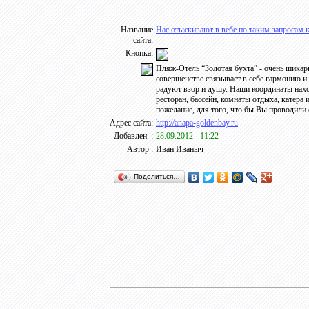
Название
Нас отыскивают в вебе по таким запросам к
сайта:
Кнопка:
Пляж-Отель “Золотая бухта” - очень шикар
совершенстве связывает в себе гармонию и
радуют взор и душу. Наши координаты наход
ресторан, бассейн, комнаты отдыха, катер
пожелание, для того, что бы Вы проводили о
Адрес сайта:
http://anapa-goldenbay.ru
Добавлен :
28.09.2012 - 11:22
Автор :
Иван Иваныч
Поделиться…