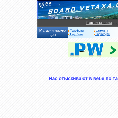
Главная каталога
.:::.
Магазин низких
Телефоны
Стилусы
цен
Гарнитуры
Ноутбуки
Нас отыскивают в вебе по та