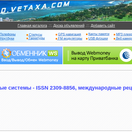
Главная каталога
.:::.
Доска объявлений
.:::.
Добавить сайт
Карты памяти
Телефоны
GPS навигация
MP3 плее
Стилусы
Гарнитуры
Ноутбуки
FM модуляторы
USB флэшки
Веб каме
ые системы - ISSN 2309-8856, международные ре