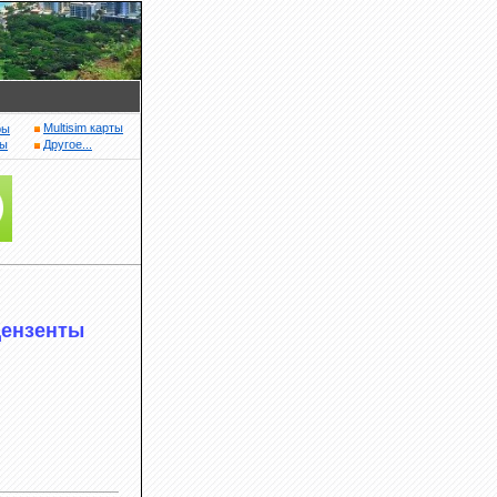
Multisim карты
ры
ры
Другое...
цензенты