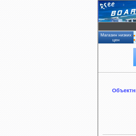
Магазин низких
цен
Объектн