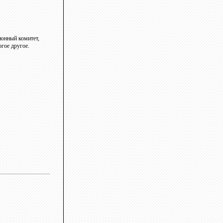
ионный комитет,
огое другое.