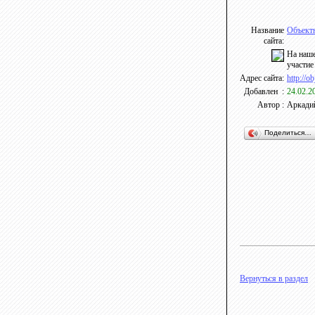
Название
Объектн
сайта:
На наше
участие
Адрес сайта:
http://o
Добавлен :
24.02.2
Автор :
Аркади
Поделиться…
Вернуться в раздел