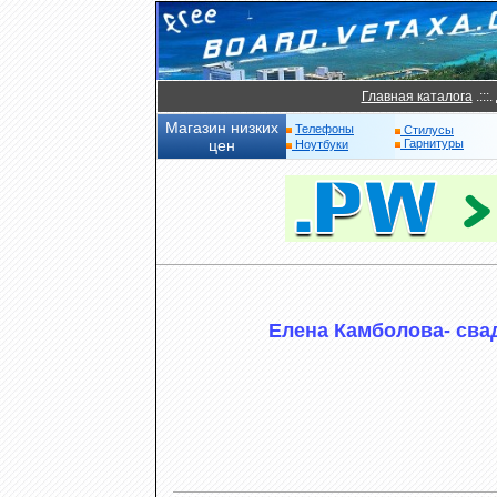
Главная каталога
.:::.
Магазин низких
Телефоны
Стилусы
цен
Гарнитуры
Ноутбуки
Елена Камболова- сва