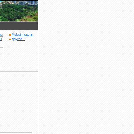
Multisim карты
ры
ры
Другое...