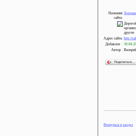
Название
Хороший
сайта:
Дорогой
организ
другое
Адрес сайта:
http://s
Добавлен :
30.04.2
Автор :
Валери
Поделиться…
Вернуться в раздел