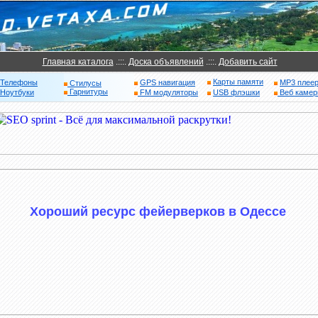
Главная каталога
.:::.
Доска объявлений
.:::.
Добавить сайт
Карты памяти
Телефоны
GPS навигация
MP3 плее
Стилусы
Гарнитуры
Ноутбуки
FM модуляторы
USB флэшки
Веб каме
Хороший ресурс фейерверков в Одессе