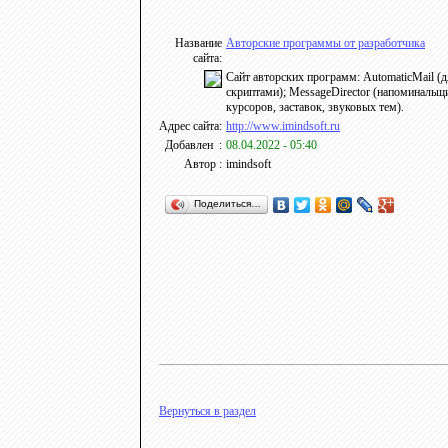
Название
Авторские программы от разработчика
сайта:
Сайт авторских программ: AutomaticMail (дл
скриптами); MessageDirector (напоминальщ
курсоров, заставок, звуковых тем).
Адрес сайта:
http://www.imindsoft.ru
Добавлен :
08.04.2022 - 05:40
Автор :
imindsoft
Поделиться…
Вернуться в раздел