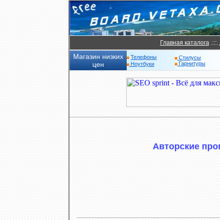
Главная каталога
.:::.
Магазин низких
Телефоны
Стилусы
цен
Гарнитуры
Ноутбуки
Авторские про